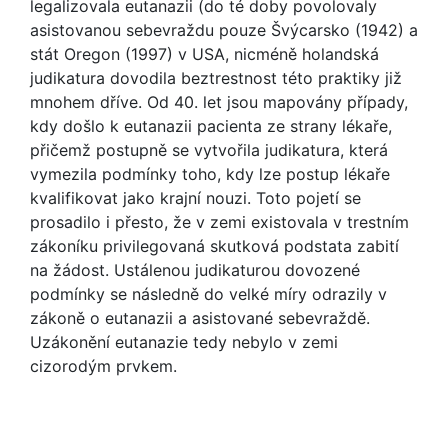
legalizovala eutanazii (do té doby povolovaly
asistovanou sebevraždu pouze Švýcarsko (1942) a
stát Oregon (1997) v USA, nicméně holandská
judikatura dovodila beztrestnost této praktiky již
mnohem dříve. Od 40. let jsou mapovány případy,
kdy došlo k eutanazii pacienta ze strany lékaře,
přičemž postupně se vytvořila judikatura, která
vymezila podmínky toho, kdy lze postup lékaře
kvalifikovat jako krajní nouzi. Toto pojetí se
prosadilo i přesto, že v zemi existovala v trestním
zákoníku privilegovaná skutková podstata zabití
na žádost. Ustálenou judikaturou dovozené
podmínky se následně do velké míry odrazily v
zákoně o eutanazii a asistované sebevraždě.
Uzákonění eutanazie tedy nebylo v zemi
cizorodým prvkem.