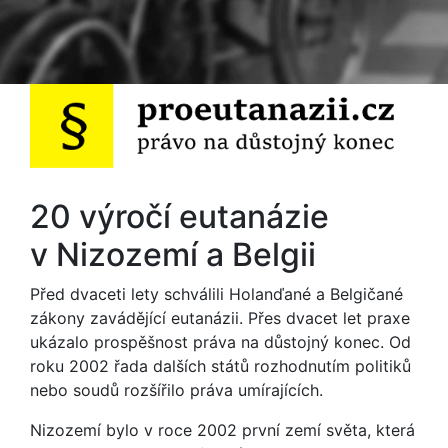
20 výročí eutanázie
v Nizozemí a Belgii
Před dvaceti lety schválili Holanďané a Belgičané
zákony zavádějící eutanázii. Přes dvacet let praxe
ukázalo prospěšnost práva na důstojný konec. Od
roku 2002 řada dalších států rozhodnutím politiků
nebo soudů rozšířilo práva umírajících.
Nizozemí bylo v roce 2002 první zemí světa, která